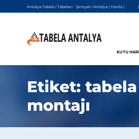
Antalya Tabela / Tabelacı - Şirinyalı / Antalya (
Harita
)
KUTU HAR
Etiket:
tabela
montajı