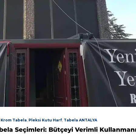
,
Krom Tabela
,
Pleksi Kutu Harf
,
Tabela ANTALYA
abela Seçimleri: Bütçeyi Verimli Kullanmanı