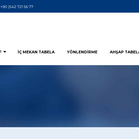
(+90 )542 721 56 77
F
İÇ MEKAN TABELA
YÖNLENDIRME
AHŞAP TABEL