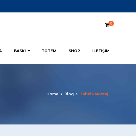
0
A
BASKI
TOTEM
SHOP
İLETIŞIM
Home
Blog
Tabela Montajı