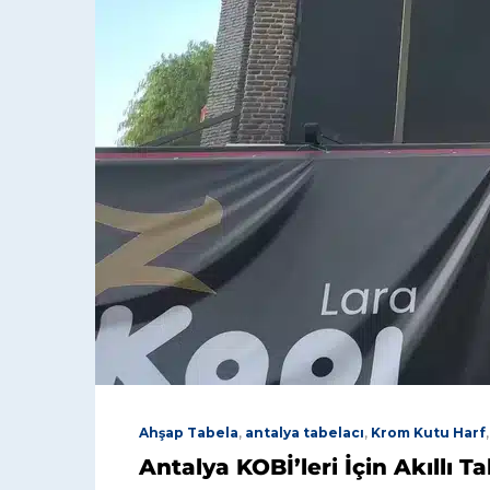
Ahşap Tabela
,
antalya tabelacı
,
Krom Kutu Harf
Antalya KOBİ’leri İçin Akıllı T