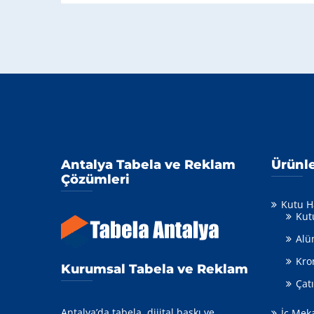
Antalya Tabela ve Reklam
Ürünl
Çözümleri
Kutu H
Kut
Alü
Kro
Kurumsal Tabela ve Reklam
Çat
Antalya’da tabela, dijital baskı ve
İç Mek