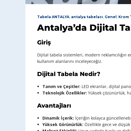
Tabela ANTALYA
,
antalya tabelacı
,
Genel
,
Krom 
Antalya’da Dijital T
Giriş
Dijital tabela sistemleri, modern reklamcılığın e
kullanım alanlarını inceleyeceğiz.
Dijital Tabela Nedir?
Tanım ve Çeşitler:
LED ekranlar, dijital panola
Teknolojik Özellikler:
Yüksek çözünürlük, har
Avantajları
Dinamik İçerik:
İçeriğin kolayca güncelleneb
Yüksek Görünürlük:
Özellikle gece ve düşük 
Maliyet Etkinliği:
Uzun vadede baskı ve değiş