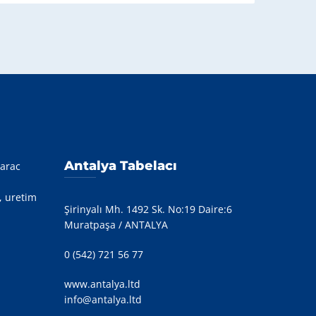
Antalya Tabelacı
 arac
, uretim
Şirinyalı Mh. 1492 Sk. No:19 Daire:6
Muratpaşa / ANTALYA
0 (542) 721 56 77
www.antalya.ltd
info@antalya.ltd