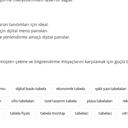
ün tanıtımları için ideal.
için dijital menü panoları.
e yönlendirme amaçlı dijital panolar.
n müşteri çekme ve bilgilendirme ihtiyaçlarını karşılamak için güçlü 
amcı
dijital baskı tabela
ekonomik tabela
ışıklı yazı tabelaları
ı
ofis tabelaları
özel tasarım tabela
plaza tabelaları
rek
tabela fiyatı
tabela montajı
tabelacı
tabelacı
vit