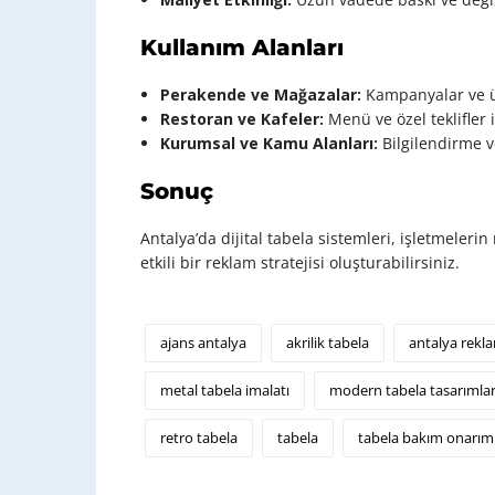
Kullanım Alanları
Perakende ve Mağazalar:
Kampanyalar ve ür
Restoran ve Kafeler:
Menü ve özel teklifler 
Kurumsal ve Kamu Alanları:
Bilgilendirme v
Sonuç
Antalya’da dijital tabela sistemleri, işletmeleri
etkili bir reklam stratejisi oluşturabilirsiniz.
ajans antalya
akrilik tabela
antalya rekl
metal tabela imalatı
modern tabela tasarımlar
retro tabela
tabela
tabela bakım onarım