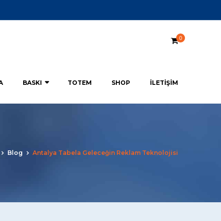
0
A
BASKI
TOTEM
SHOP
İLETIŞIM
Blog
Antalya Tabela Geleceğin Reklam Teknolojisi