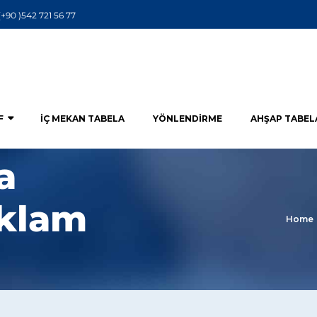
(+90 )542 721 56 77
F
İÇ MEKAN TABELA
YÖNLENDIRME
AHŞAP TABEL
a
eklam
Home