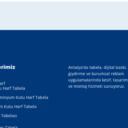
erimiz
Antalya'da tabela, dijital baski,
giydirme ve kurumsal reklam
uygulamalarinda kesif, tasarim
arf
ve montaj hizmeti sunuyoruz.
u Harf Tabela
minyum Kutu Harf Tabela
m Kutu Harf Tabela
ı Tabelası
an Tabela