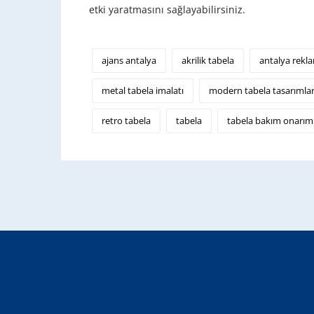
etki yaratmasını sağlayabilirsiniz.
ajans antalya
akrilik tabela
antalya rekl
metal tabela imalatı
modern tabela tasarımlar
retro tabela
tabela
tabela bakım onarım