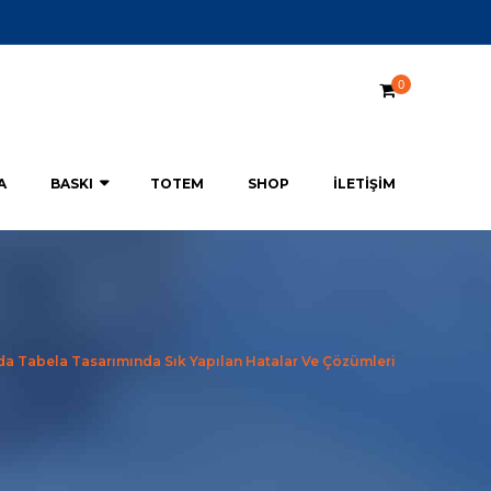
0
A
BASKI
TOTEM
SHOP
İLETIŞIM
da Tabela Tasarımında Sık Yapılan Hatalar Ve Çözümleri