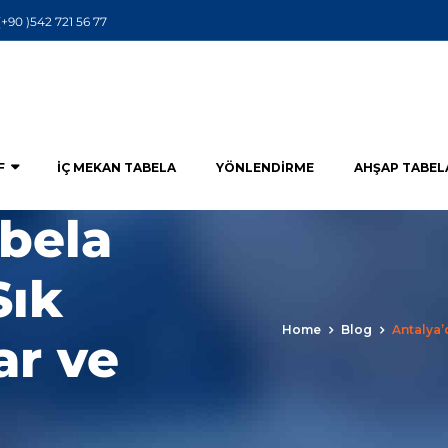
(+90 )542 721 56 77
F
İÇ MEKAN TABELA
YÖNLENDIRME
AHŞAP TABEL
abela
Sık
Home
Blog
Antalya’
ar ve