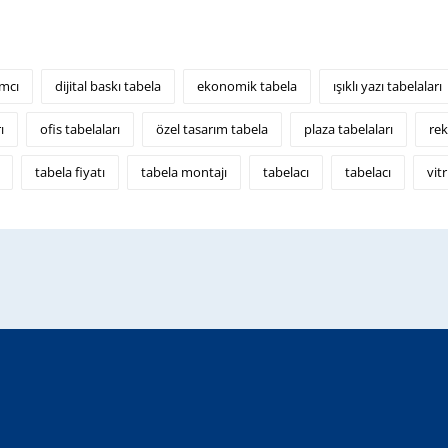
amcı
dijital baskı tabela
ekonomik tabela
ışıklı yazı tabelaları
ı
ofis tabelaları
özel tasarım tabela
plaza tabelaları
rek
tabela fiyatı
tabela montajı
tabelacı
tabelacı
vit