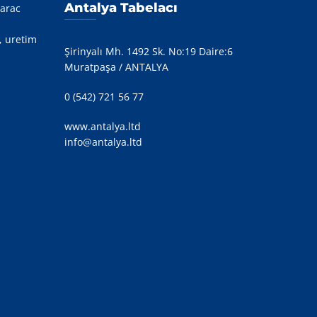
Antalya Tabelacı
 arac
, uretim
Şirinyalı Mh. 1492 Sk. No:19 Daire:6
Muratpaşa / ANTALYA
0 (542) 721 56 77
www.antalya.ltd
info@antalya.ltd