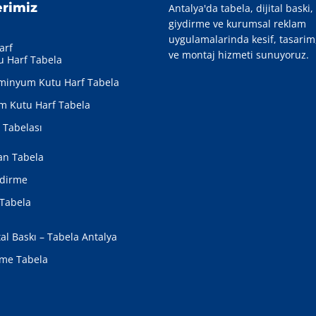
erimiz
Antalya'da tabela, dijital baski,
giydirme ve kurumsal reklam
uygulamalarinda kesif, tasarim
arf
ve montaj hizmeti sunuyoruz.
u Harf Tabela
minyum Kutu Harf Tabela
m Kutu Harf Tabela
ı Tabelası
an Tabela
dirme
Tabela
tal Baskı – Tabela Antalya
me Tabela