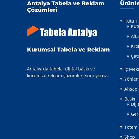
Antalya Tabela ve Reklam
Ürünl
Çözümleri
Kutu H
Kut
Alü
Kro
Kurumsal Tabela ve Reklam
Çat
Antalya’da tabela, dijital baskı ve
İç Mek
kurumsal reklam çözümleri sunuyoruz.
Yönlen
Ahşap 
Baskı
Diji
Ger
Totem
Shop