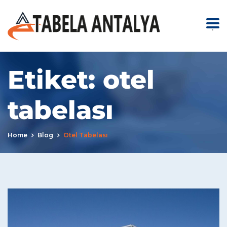
.
Etiket:
otel
tabelası
Home
Blog
Otel Tabelası