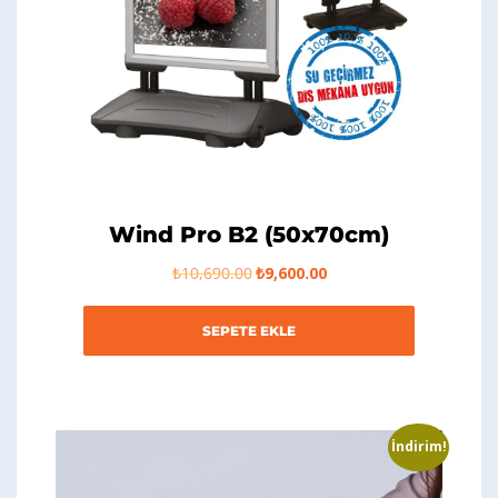
Wind Pro B2 (50x70cm)
Orijinal
Şu
₺
10,690.00
₺
9,600.00
fiyat:
andaki
₺10,690.00.
fiyat:
₺9,600.00.
SEPETE EKLE
İndirim!