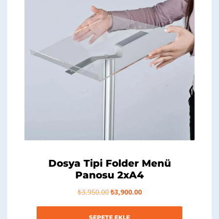
Dosya Tipi Folder Menü
Panosu 2xA4
Orijinal
Şu
₺
3,950.00
₺
3,900.00
fiyat:
andaki
₺3,950.00.
fiyat:
₺3,900.00.
SEPETE EKLE