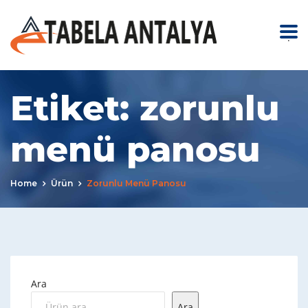
.
Etiket:
zorunlu
menü panosu
Home
Ürün
Zorunlu Menü Panosu
Ara
Ara