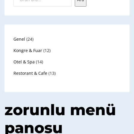
24
Genel
24
ürün
12
Kongre & Fuar
12
ürün
14
Otel & Spa
14
ürün
13
Restorant & Cafe
13
ürün
zorunlu menü
panosu