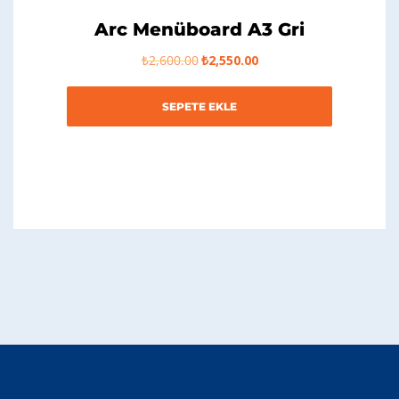
Arc Menüboard A3 Gri
Orijinal
Şu
₺
2,600.00
₺
2,550.00
fiyat:
andaki
₺2,600.00.
fiyat:
₺2,550.00.
SEPETE EKLE