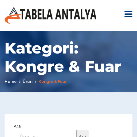
.
Kategori:
Kongre & Fuar
Home
Ürün
Kongre & Fuar
Ara
Ara