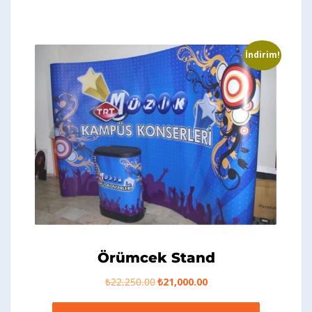
İndirim!
Örümcek Stand
Orijinal
Şu
₺
22,250.00
₺
21,000.00
fiyat:
andaki
₺22,250.00.
fiyat: