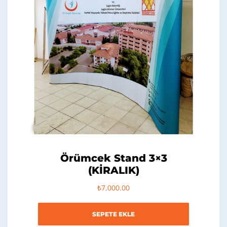
Örümcek Stand 3×3
(KİRALIK)
₺
7,000.00
SEPETE EKLE