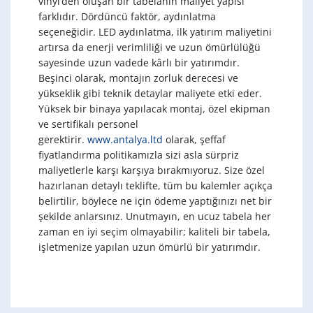
vinyl’den oluşan bir tabelanın maliyet yapısı
farklıdır. Dördüncü faktör, aydınlatma
seçeneğidir. LED aydınlatma, ilk yatırım maliyetini
artırsa da enerji verimliliği ve uzun ömürlülüğü
sayesinde uzun vadede kârlı bir yatırımdır.
Beşinci olarak, montajın zorluk derecesi ve
yükseklik gibi teknik detaylar maliyete etki eder.
Yüksek bir binaya yapılacak montaj, özel ekipman
ve sertifikalı personel
gerektirir.
www.antalya.ltd
olarak, şeffaf
fiyatlandırma politikamızla sizi asla sürpriz
maliyetlerle karşı karşıya bırakmıyoruz. Size özel
hazırlanan detaylı teklifte, tüm bu kalemler açıkça
belirtilir, böylece ne için ödeme yaptığınızı net bir
şekilde anlarsınız. Unutmayın, en ucuz tabela her
zaman en iyi seçim olmayabilir; kaliteli bir tabela,
işletmenize yapılan uzun ömürlü bir yatırımdır.